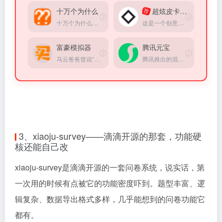
十万个为什么
超炫皮卡车驾驶
荐
十万个为什么、是一个科普生活百科网站、包括天文地理、人文历史、物理化学、生物王国、人体奥秘、食品健康、信息科技。
这是一个创意开发人员的个人网站主页，是一款皮卡创意小游戏，其中有不少彩蛋期待你的探索！
富豪模拟器
腾讯元宝
马云爸爸曾说“花钱是一门很高的技术”，来看看你花光马云的3021亿需要多久...
腾讯推出的混元大模型AI助手
3、xiaoju-survey——滴滴开源的那套，功能硬
核还能自己改
xiaoju-survey是滴滴开源的一套问卷系统，说实话，第
一次用的时候有点被它的功能密度吓到。题型丰富、逻
辑复杂、数据导出格式多样，几乎能想到的问卷功能它
都有。