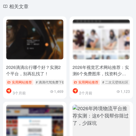
相关文章
2026滴滴出行哪个好？实测2
2026年视觉艺术网站推荐：实
个平台，别再乱找了！
测6个免费图库，找资料少踩
坑
实用网站推荐
# 滴滴代驾免费下载
# 滴滴出行平台推荐
实用网站推荐
# 二次元壁纸社区
# 滴滴打车怎么用
#
1,469
1,123
3个月前
2个月前