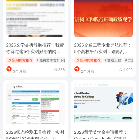
2026文学赏析导航推荐：我帮
2026交通工程专业导航推荐：
你筛过这5个实测好用的网
5个高校平台实测，别再乱找
站，少踩坑
了
实用网站推荐
# 免费文学赏析下载
# 古典文学赏析平台
实用网站推荐
# 交通工程
# 文学赏析怎么用
# 交通
888
1,092
3个月前
2个月前
2026状态检测工具推荐：实测
2026留学奖学金申请推荐：
5个网站宕机查询平台，别再
College Confidential实测好