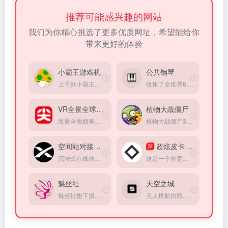
推荐可能感兴趣的网站
我们为你精心挑选了更多优质网址，希望能给你
带来更好的体验
小霸王游戏机
公共钢琴
上千款小霸王、红白机、街机、FC在线游戏。
收集了全世界8,391架公共钢琴，你可以输入一个地点查找附近的钢琴
VR全景全球旅游
植物大战僵尸
海量全面精美的VR全景旅游景点介绍，只需动动指尖就能通过虚拟现实深入景区内部，体验各地的美景风光
植物大战僵尸3游戏资讯站点
空间站对接模拟器
超炫皮卡车驾驶
荐
沉浸式在线体验当宇航员
这是一个创意开发人员的个人网站主页，是一款皮卡创意小游戏，其中有不少彩蛋期待你的探索！
魅丝社
天空之城
魅丝社旗下摄影图集网站
无人机航拍照片和视频共享平台