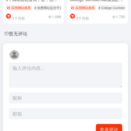
乱找了
用，少踩坑
实用网站推荐
# 免费网站监控平台
# 状态检测工具推荐
实用网站推荐
# College Confidential
# 网站宕机查询
1,089
1,750
1个月前
2个月前
暂无评论
发表评论