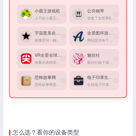
小霸王游戏机
公共钢琴
上千款小霸王、红白机、街机、FC在线游戏。
收集了全世界8,391架公共钢琴，你可以输入一个地点查找附近的钢琴
宇宙星系在线观赏
全景图环游世界
璀璨星河一触即达，宇宙星系在线观赏(来自Google实验室)
网站提供各个地区的全景图，三百六十度看世界
VR全景全球旅游
魅丝社
海量全面精美的VR全景旅游景点介绍，只需动动指尖就能通过虚拟现实深入景区内部，体验各地的美景风光
魅丝社旗下摄影图集网站
恐怖故事网
电子印章生成器
恐怖故事网悬疑灵异小说站点
在线电子印章定制生成工具
怎么选？看你的设备类型