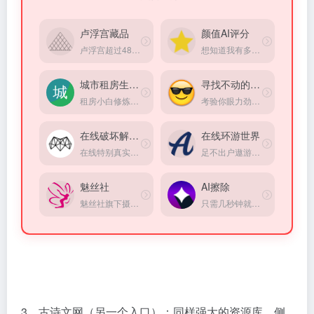
卢浮宫藏品
颜值AI评分
卢浮宫超过48万藏品电子化，可在线免费浏览
想知道我有多美吗？在线上传的照片以获得颜值评分。
城市租房生存指南
寻找不动的表情
租房小白修炼手册，掌握租房硬核知识，找到理想住所！
考验你眼力劲的时候到了！
在线破坏解压器
在线环游世界
在线特别真实的破碎超级立方体小游戏模拟器，方式超级解压
足不出户遨游全世界，360°高清实景图
魅丝社
AI擦除
魅丝社旗下摄影图集网站
只需几秒钟就能编辑图片，用画笔选中并用 AI 擦除图片上的物体、人物、文字、瑕疵和图案。无限制免费使用，无需注册。
3、古诗文网（另一个入口）：同样强大的资源库，侧