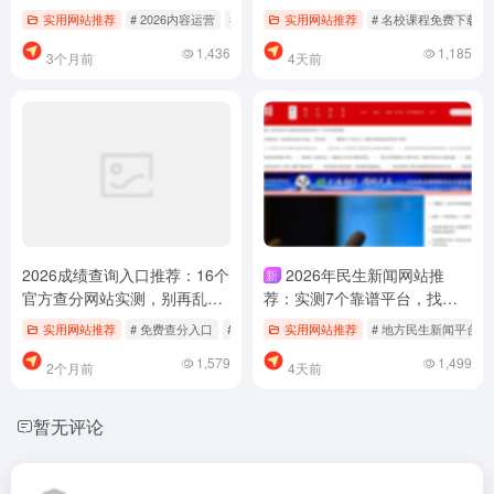
少踩坑
实用网站推荐
# 2026内容运营
# AI内容创作
实用网站推荐
# 内容运营导航
# 名校课程免费下载
1,436
1,185
3个月前
4天前
2026成绩查询入口推荐：16个
2026年民生新闻网站推
新
官方查分网站实测，别再乱找
荐：实测7个靠谱平台，找地
了
方热点少踩坑
实用网站推荐
# 免费查分入口
# 官方查分网站推荐
实用网站推荐
# 成绩查询
# 地方民生新闻平台
1,579
1,499
2个月前
4天前
暂无评论