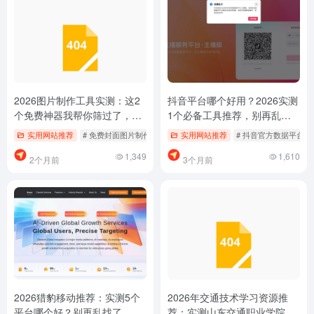
2026图片制作工具实测：这2
抖音平台哪个好用？2026实测
个免费神器我帮你筛过了，别
1个必备工具推荐，别再乱找
再乱找了
了
实用网站推荐
# 免费封面图片制作
# 图片制作哪个好用
实用网站推荐
# 抖音官方数据平台免
# 图片制作工具推荐
1,349
1,610
2个月前
3个月前
2026猎豹移动推荐：实测5个
2026年交通技术学习资源推
平台哪个好？别再乱找了，少
荐：实测山东交通职业学院官