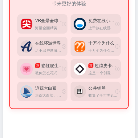
带来更好的体验
VR全景全球旅游
免费在线小游戏
海量全面精美的VR全景旅游景点介绍，只需动动指尖就能通过虚拟现实深入景区内部，体验各地的美景风光
上千款在线游戏，完全免费，无需登录，打开直接玩。
在线环游世界
十万个为什么
足不出户遨游全世界，360°高清实景图
十万个为什么、是一个科普生活百科网站、包括天文地理、人文历史、物理化学、生物王国、人体奥秘、食品健康、信息科技。
彩虹屁生成器
超炫皮卡车驾驶
荐
荐
教你怎么花式哄女朋友，直男的福音
这是一个创意开发人员的个人网站主页，是一款皮卡创意小游戏，其中有不少彩蛋期待你的探索！
追踪大白鲨
公共钢琴
追踪大白鲨、虎鲸等海洋动物的实时位置
收集了全世界8,391架公共钢琴，你可以输入一个地点查找附近的钢琴