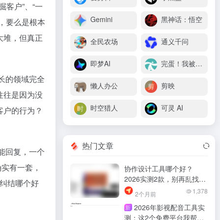
客户”、“一
Gemini
黑神话：悟空
，要么是根本
大堆，但真正
全民农场
通义千问
即梦AI
完蛋！我被美女包围了
擅长的领域完全
懒人办公
剪映
往往是因为没
时空猎人
可灵 AI
客户的行为？
热门文章
智能回复，一个
确实有一套，
协作设计工具哪个好？
2026实测2款，别再乱找
在纠结哪个好
了！
1,378
2个月前
2026年影视配音工具实
新
测：这2个免费平台我帮你