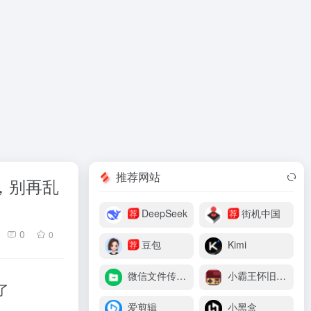
推荐网站
，别再乱
DeepSeek
街机中国
荐
荐
0
0
豆包
Kimi
荐
微信文件传输助手
小霸王怀旧游戏机
了
爱剪辑
小黑盒