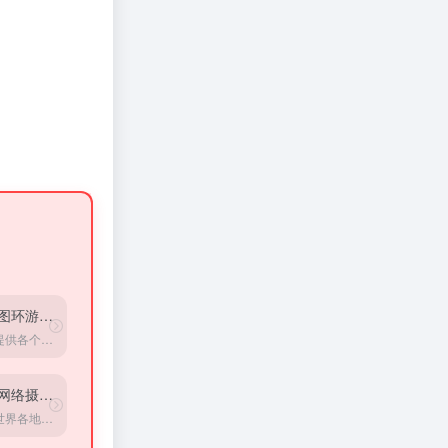
全景图环游世界
网站提供各个地区的全景图，三百六十度看世界
天际网络摄像头
观看世界各地景区的实时摄像头画面