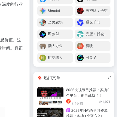
有深度的行业
Gemini
黑神话：悟空
全民农场
通义千问
即梦AI
完蛋！我被美女包围了
信息价值。这
懒人办公
剪映
量时间。真正
时空猎人
可灵 AI
热门文章
2026央视节目推荐：实测2
个平台，别再乱找了！
1,971
2个月前
2026年NASA学习资源
新
推荐：实测1个官方入口，