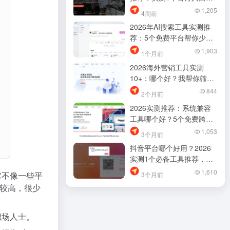
找资料少踩坑
1,205
4周前
2026年AI搜索工具实测推
荐：5个免费平台帮你少踩
坑，找资料效率差距明显
1,903
1个月前
2026海外营销工具实测
10+：哪个好？我帮你筛过
了，少踩坑！
844
2个月前
2026实测推荐：系统兼容
工具哪个好？5个免费跨平
台方案帮你少踩坑
1,053
3个月前
抖音平台哪个好用？2026
实测1个必备工具推荐，别
再乱找了
1,610
它不像一些平
3个月前
较高，很少
职场人士。