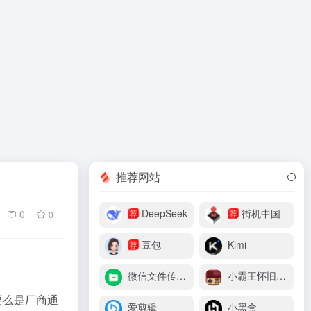
推荐网站
DeepSeek
街机中国
0
荐
荐
0
豆包
Kimi
荐
微信文件传输助手
小霸王怀旧游戏机
要么是厂商通
爱剪辑
小黑盒