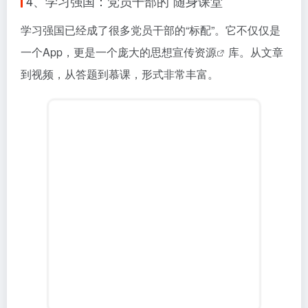
4、学习强国：党员干部的“随身课堂”
学习强国已经成了很多党员干部的“标配”。它不仅仅是
一个App，更是一个庞大的
思想宣传资源
库。从文章
到视频，从答题到慕课，形式非常丰富。
使用体验：
内容体系极其庞大，有“要闻”、“新思
想”、“党史”、“理论”等多个频道。它的积分体系虽
然有人吐槽，但客观上确实能督促学习。我最喜