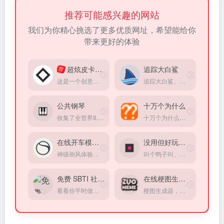
推荐可能感兴趣的网站
我们为你精心挑选了更多优质网址，希望能给你
带来更好的体验
超炫皮卡车驾驶
追踪大白鲨
荐
这是一个创意开发人员的个人网站主页，是一款皮卡创意小游戏，其中有不少彩蛋期待你的探索！
追踪大白鲨、虎鲸等海洋动物的实时位置
公共钢琴
十万个为什么
收集了全世界8,391架公共钢琴，你可以输入一个地点查找附近的钢琴
十万个为什么、是一个科普生活百科网站、包括天文地理、人文历史、物理化学、生物王国、人体奥秘、食品健康、信息科技。
在线开车模拟器
没用但好玩的小游戏
神级画风体验，体验在线速度与激情，为数不多体验非常棒的在线模拟器
叫个鸭子叫、戳个按钮弹窗，超适合打发碎片时间。
免费 SBTI 社交性格测试
在线梗图生成器
看看你平时做事、社交、职场表现是什么风格
梗图生成器，收集了大量网上热门的梗图模板。