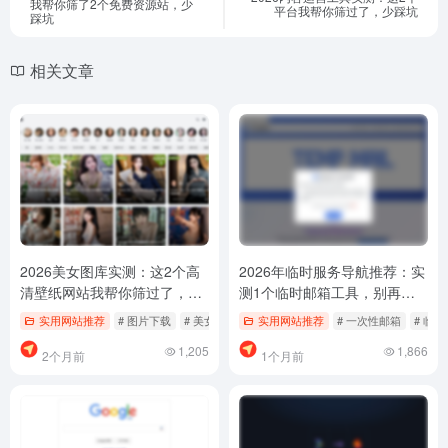
我帮你筛了2个免费资源站，少
平台我帮你筛过了，少踩坑
踩坑
相关文章
2026美女图库实测：这2个高
2026年临时服务导航推荐：实
清壁纸网站我帮你筛过了，别
测1个临时邮箱工具，别再乱
再乱找！
找了
实用网站推荐
# 图片下载
# 美女写真
# 美女图库
实用网站推荐
# 一次性邮箱
# 临
1,205
1,866
2个月前
1个月前