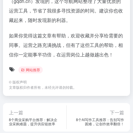
相关文章
2026热门票务演出平台
追剧不用愁！这十个免费在线
Top8：免费比价，抢演唱会门
看电视剧的网站，让你告别剧
票必备
荒
网站推荐
# 免费票务平台
# 在线购票
# 演出票务平台
网站推荐
1,631
3,926
4个月前
8个月前