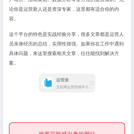
运营派
互联网运营营销学习交流平台
推荐可能感兴趣的网站
我们为你精心挑选了更多优质网址，希望能给你
带来更好的体验
深海生物探秘
AI擦除
海洋不同深度都有什么生物
只需几秒钟就能编辑图片，用画笔选中并用 AI 擦除图片上的物体、人物、文字、瑕疵和图案。无限制免费使用，无需注册。
在线破坏解压器
十万个为什么
在线特别真实的破碎超级立方体小游戏模拟器，方式超级解压
十万个为什么、是一个科普生活百科网站、包括天文地理、人文历史、物理化学、生物王国、人体奥秘、食品健康、信息科技。