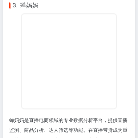
3. 蝉妈妈
蝉妈妈是直播电商领域的专业数据分析平台，提供直播
监测、商品分析、达人筛选等功能。在直播带货成为重
要营销渠道的今天，这个工具显得尤为重要。
如果你负责电商运营或直播带货，蝉妈妈能帮你分析行
业数据、筛选合适的主播、优化商品策略。它的数据维
度很全面，从直播间人气到商品销量，都能找到详细的