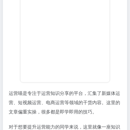
宝库。从基础的操作方法到深度的策略分析，都能找到
相应内容。而且社区氛围很好，可以和其他运营人员交
流经验。
运营喵
专业新媒体运营知识平台
写在最后
作为从业多年的运营人，我深切体会到好工具对工作效
率的提升。这些网站在我的日常工作中都发挥了重要作
用，从内容灵感获取到数据效果分析，形成了完整的工
作闭环。
特别值得一提的是，这些工具我大多是通过国强导航
（gqdh.cn）发现的，这个导航网站整理了大量优质的