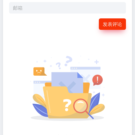
国强导航（gqdh.cn）是一个爱国主题的优质网址导航平台，收录
了海量的 AI工具、影视、二次元、办公、设计、生活、教育、运
营、站长、推广等全领域综合导航网站，致力于打造全民常用的综
合网址导航。
搜索引擎：
360搜索
Google
神马搜索
Yandex
百度搜索
头条搜索
搜狗搜索
夸克搜索
必应搜索
常见问题
广告合作
在线留言
关于本站
友链申请
标
签云