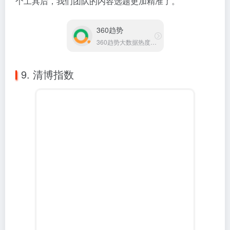
清博指数是专业的新媒体大数据平台，提供舆情分析、
传播效果评估、行业指数等服务。它的指数榜单在业内
很有影响力，是衡量新媒体表现的重要参考。
如果你需要监测品牌声量、分析传播效果或了解行业动
态，清博指数能提供全面的数据支持。特别是在危机公
关和舆情管理方面，它的实时监测功能非常实用。
清博指数
专业的新媒体大数据分析平台