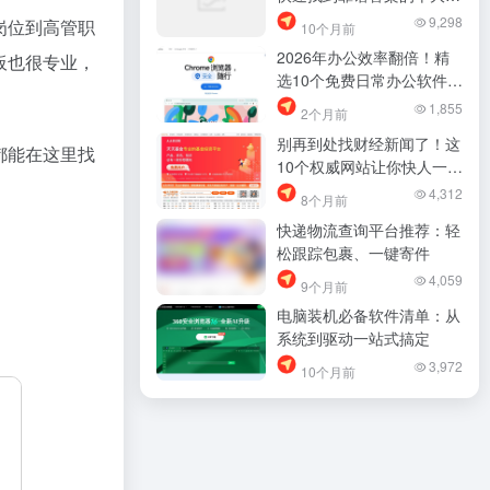
站
9,298
岗位到高管职
10个月前
2026年办公效率翻倍！精
板也很专业，
选10个免费日常办公软件推
荐
1,855
2个月前
别再到处找财经新闻了！这
都能在这里找
10个权威网站让你快人一步
掌握市场脉搏
4,312
8个月前
快递物流查询平台推荐：轻
松跟踪包裹、一键寄件
4,059
9个月前
电脑装机必备软件清单：从
系统到驱动一站式搞定
3,972
10个月前