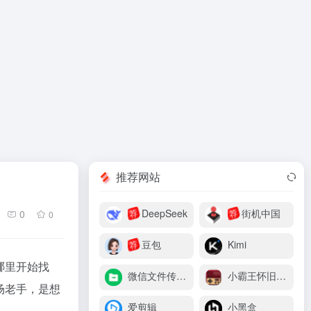
推荐网站
DeepSeek
街机中国
0
荐
荐
0
豆包
Kimi
荐
哪里开始找
微信文件传输助手
小霸王怀旧游戏机
场老手，是想
爱剪辑
小黑盒