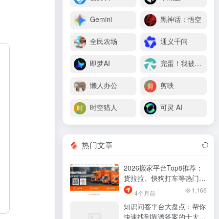
Gemini
黑神话：悟空
全民农场
通义千问
即梦AI
完蛋！我被美女包围了
懒人办公
剪映
时空猎人
可灵 AI
热门文章
2026搬家平台Top8推荐：
货拉拉、快狗打车等热门选
择哪个更划算？
1,166
4个月前
知识问答平台大盘点：帮你
快速找到靠谱答案的十大网