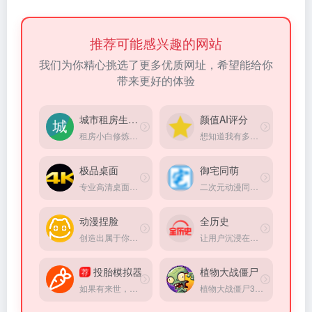
推荐可能感兴趣的网站
我们为你精心挑选了更多优质网址，希望能给你
带来更好的体验
城市租房生存指南
颜值AI评分
租房小白修炼手册，掌握租房硬核知识，找到理想住所！
想知道我有多美吗？在线上传的照片以获得颜值评分。
极品桌面
御宅同萌
专业高清桌面壁纸综合平台
二次元动漫同好交流社区
动漫捏脸
全历史
创造出属于你的独一无二的动漫人物！
让用户沉浸在纵横开阔、左图右史的（历史、人文、社科等）知识海洋中
投胎模拟器
植物大战僵尸
荐
如果有来世，你会出生在哪里？
植物大战僵尸3游戏资讯站点