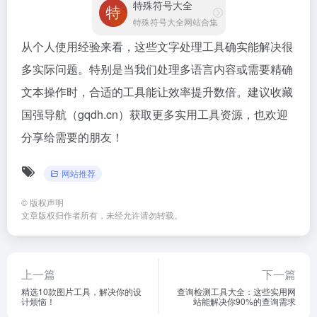
上一篇
下一篇
精选10款图片工具，解决你的设
查询检测工具大全：这些实用网
计烦恼！
站能解决你90%的查询需求
相关文章
健康生活必备！这10个实用工
2026年健康生活必备！精选8
具让你生活更轻松
个免费实用工具，帮你轻松管
理身心
网站推荐
网站推荐
# 健康生活
# 健康生活
4,660
1,116
10个月前
2个月前