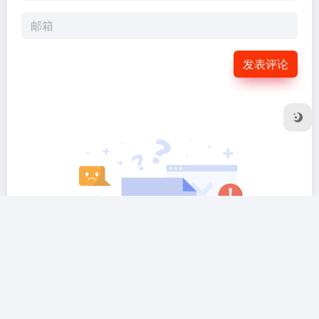
暂无评论...
国强导航（gqdh.cn）是一个爱国主题的优质网址导航平台，收录
了海量的 AI工具、影视、二次元、办公、设计、生活、教育、运
营、站长、推广等全领域综合导航网站，致力于打造全民常用的综
合网址导航。
搜索引擎：
360搜索
Google
神马搜索
Yandex
百度搜索