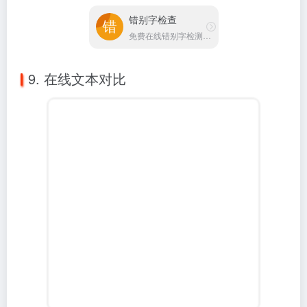
需要比较两个版本文档的差异？这个在线文本对比工具
可以高亮显示文本差异，支持代码差异对比和内容差异
对比。对于程序员比较代码版本，或编辑审阅文稿修改
情况都非常有用。国强导航推荐的这个工具确实能提高
工作效率。