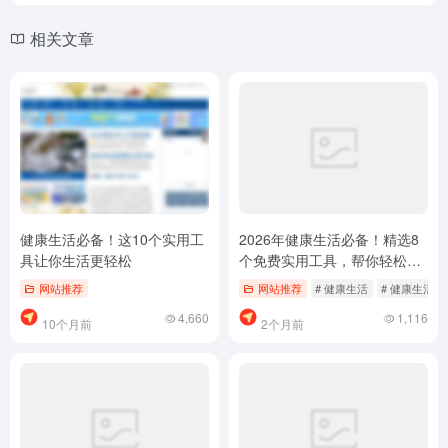
2026热门票务演出平台
编程调试工具大全：提升开发
Top8：免费比价，抢演唱会门
效率的在线神器
票必备
网站推荐
# 免费票务平台
# 在线购票
# 演出票务平台
网站推荐
1,619
3,557
4个月前
10个月前
暂无评论