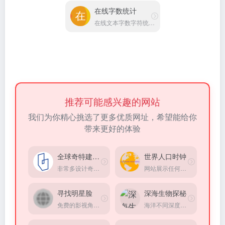
推荐可能感兴趣的网站
我们为你精心挑选了更多优质网址，希望能给你
带来更好的体验
全球奇特建筑大赏
世界人口时钟
非常多设计奇特建筑
网站展示任何国家目前人口的实时统计，出生，死亡，净迁移和人口增长
寻找明星脸
深海生物探秘
免费的影视角色面部匹配工具
海洋不同深度都有什么生物
看看你在其它星球的岁数
在线开车模拟器
科普网站，看看你在其它星球的岁数
神级画风体验，体验在线速度与激情，为数不多体验非常棒的在线模拟器
在线破坏解压器
追踪大白鲨
在线特别真实的破碎超级立方体小游戏模拟器，方式超级解压
追踪大白鲨、虎鲸等海洋动物的实时位置