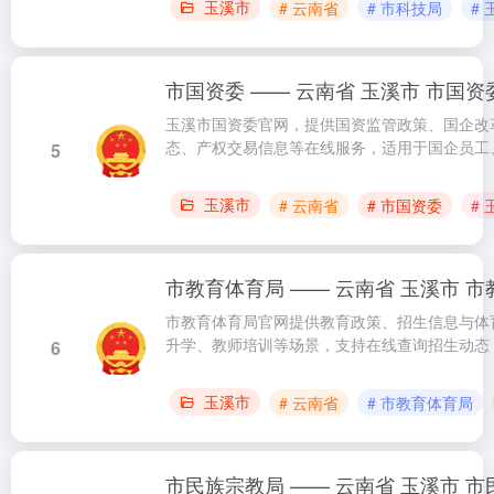
玉溪市
# 云南省
# 市科技局
#
市国资委 —— 云南省 玉溪市 市国资
玉溪市国资委官网，提供国资监管政策、国企改
态、产权交易信息等在线服务，适用于国企员工
5
者及研究人员。免费获取国资资讯与行业报告，
验。
玉溪市
# 云南省
# 市国资委
#
市教育体育局 —— 云南省 玉溪市 市
市教育体育局官网提供教育政策、招生信息与体
升学、教师培训等场景，支持在线查询招生动态
6
获取信息，立即体验。
玉溪市
# 云南省
# 市教育体育局
市民族宗教局 —— 云南省 玉溪市 市