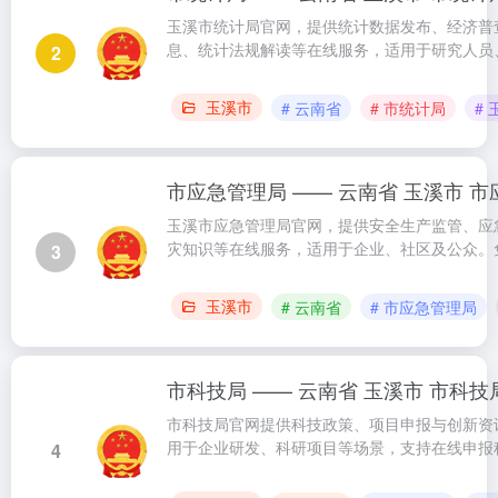
玉溪市统计局官网，提供统计数据发布、经济普
息、统计法规解读等在线服务，适用于研究人员
2
及公众。免费获取权威数据与统计分析，立即体
玉溪市
# 云南省
# 市统计局
#
市应急管理局 —— 云南省 玉溪市 市
玉溪市应急管理局官网，提供安全生产监管、应
灾知识等在线服务，适用于企业、社区及公众。
3
安全资讯，立即体验。
玉溪市
# 云南省
# 市应急管理局
市科技局 —— 云南省 玉溪市 市科技
市科技局官网提供科技政策、项目申报与创新资
用于企业研发、科研项目等场景，支持在线申报
4
目，无需中介即可快速处理，点击进入使用。