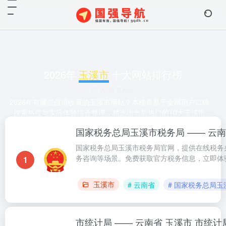
2026年
玉溪市
十大网站排行榜
共 38 篇网址
2026年有哪些值得收藏的玉溪市网站？本榜单基于全网用户口碑、
搜索热度与实际体验综合整理，精选出当前热门的10大玉溪市平
台，包括：国家税务总局玉溪市税务局、市统计局、市应急管理
国家税务总局玉溪市税务局 —— 云南
局、市科技局、市国资委、市教育体育局、市民族宗教局、市财政
# 云南省
# 玉溪市
# 国家税务总局玉溪市税务局
局、市公安局、市交通运输局等优质站点。这些网站在资源质量、
国家税务总局玉溪市税务局官网，提供在线税务
# 市交通运输局
# 市人力资源社会保障局
更新频率、功能体验等方面表现突出，能够满足不同用户的个性化
务咨询等场景。免费获取官方税务信息，立即体
1
# 市住房公积金中心
需求。如果你正在寻找好用的玉溪市网站资源平台，建议收藏本页
面，按需对比选择更高效。
玉溪市
# 云南省
# 国家税务总局
市统计局 —— 云南省 玉溪市 市统计